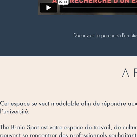
Découvrez le parcours d'un étu
A 
Cet espace se veut modulable afin de répondre aux
l’université.
The Brain Spot est votre espace de travail, de cultu
peuvent se rencontrer des professionnels souhaitant